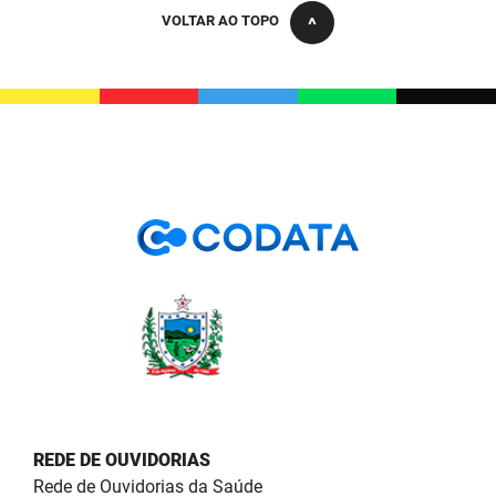
PBGÁS
VOLTAR AO TOPO
PB Saúde
PBTUR
PBPREV
Projeto Cooperar
PROCASE
PROCON
Polícia Militar
Polícia Civil
Rádio Tabajara
REDE DE OUVIDORIAS
Rede de Ouvidorias da Saúde