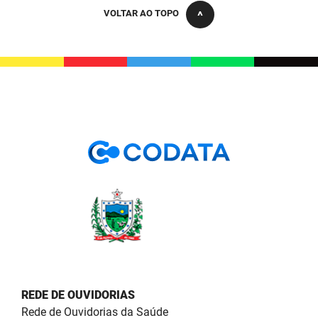
PBGÁS
VOLTAR AO TOPO
PB Saúde
PBTUR
PBPREV
Projeto Cooperar
PROCASE
PROCON
Polícia Militar
Polícia Civil
Rádio Tabajara
REDE DE OUVIDORIAS
Rede de Ouvidorias da Saúde